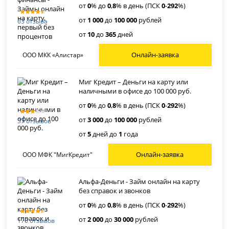
от
0
% до
0
,
8
% в день (ПСК
0
-
292
%)
от
1 000
до
100 000
рублей
63 отзыва
от
10
до
365
дней
Онлайн-заявка
ООО МКК «Алистар»
Миг Кредит – Деньги на карту или
наличными в офисе до 100 000 руб.
от
0
% до
0
,
8
% в день (ПСК
0
-
292
%)
от
3 000
до
100 000
рублей
37 отзывов
от
5
дней до
1
года
Онлайн-заявка
ООО МФК "МигКредит"
Альфа-Деньги - Займ онлайн на карту
без справок и звонков
от
0
% до
0
,
8
% в день (ПСК
0
-
292
%)
от
2 000
до
30 000
рублей
170 отзывов