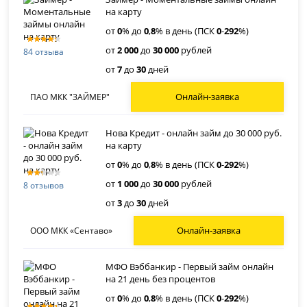
на карту
от
0
% до
0
,
8
% в день (ПСК
0
-
292
%)
от
2 000
до
30 000
рублей
84 отзыва
от
7
до
30
дней
Онлайн-заявка
ПАО МКК "ЗАЙМЕР"
Нова Кредит - онлайн займ до 30 000 руб.
на карту
от
0
% до
0
,
8
% в день (ПСК
0
-
292
%)
от
1 000
до
30 000
рублей
8 отзывов
от
3
до
30
дней
Онлайн-заявка
ООО МКК «Сентаво»
МФО Вэббанкир - Первый займ онлайн
на 21 день без процентов
от
0
% до
0
,
8
% в день (ПСК
0
-
292
%)