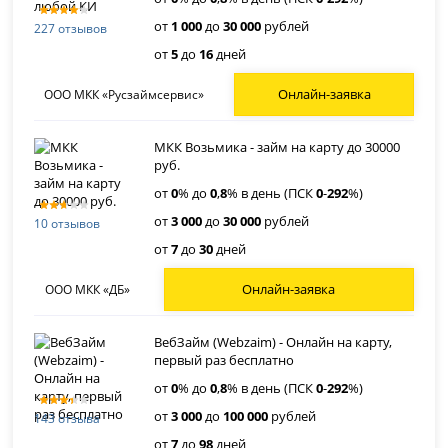
от
1 000
до
30 000
рублей
227 отзывов
от
5
до
16
дней
Онлайн-заявка
ООО МКК «Русзаймсервис»
МКК Возьмика - займ на карту до 30000
руб.
от
0
% до
0
,
8
% в день (ПСК
0
-
292
%)
от
3 000
до
30 000
рублей
10 отзывов
от
7
до
30
дней
Онлайн-заявка
ООО МКК «ДБ»
ВебЗайм (Webzaim) - Онлайн на карту,
первый раз бесплатно
от
0
% до
0
,
8
% в день (ПСК
0
-
292
%)
от
3 000
до
100 000
рублей
143 отзыва
от
7
до
98
дней