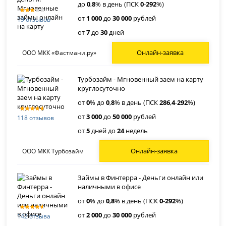
до
0
,
8
% в день (ПСК
0
-
292
%)
от
1 000
до
30 000
рублей
19 отзывов
от
7
до
30
дней
Онлайн-заявка
ООО МКК «Фастмани.ру»
Турбозайм - Мгновенный заем на карту
круглосуточно
от
0
% до
0
,
8
% в день (ПСК
286
,
4
-
292
%)
от
3 000
до
50 000
рублей
118 отзывов
от
5
дней до
24
недель
Онлайн-заявка
ООО МКК Турбозайм
Займы в Финтерра - Деньги онлайн или
наличными в офисе
от
0
% до
0
,
8
% в день (ПСК
0
-
292
%)
от
2 000
до
30 000
рублей
142 отзыва