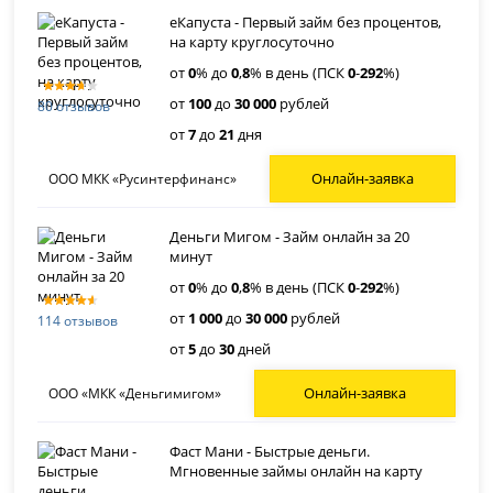
еКапуста - Первый займ без процентов,
на карту круглосуточно
от
0
% до
0
,
8
% в день (ПСК
0
-
292
%)
от
100
до
30 000
рублей
80 отзывов
от
7
до
21
дня
Онлайн-заявка
ООО МКК «Русинтерфинанс»
Деньги Мигом - Займ онлайн за 20
минут
от
0
% до
0
,
8
% в день (ПСК
0
-
292
%)
от
1 000
до
30 000
рублей
114 отзывов
от
5
до
30
дней
Онлайн-заявка
ООО «МКК «Деньгимигом»
Фаст Мани - Быстрые деньги.
Мгновенные займы онлайн на карту