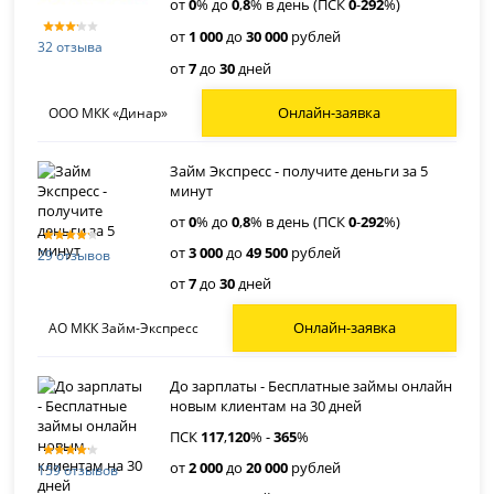
от
0
% до
0
,
8
% в день (ПСК
0
-
292
%)
от
1 000
до
30 000
рублей
32 отзыва
от
7
до
30
дней
Онлайн-заявка
ООО МКК «Динар»
Займ Экспресс - получите деньги за 5
минут
от
0
% до
0
,
8
% в день (ПСК
0
-
292
%)
от
3 000
до
49 500
рублей
29 отзывов
от
7
до
30
дней
Онлайн-заявка
АО МКК Займ-Экспресс
До зарплаты - Бесплатные займы онлайн
новым клиентам на 30 дней
ПСК
117
,
120
% -
365
%
от
2 000
до
20 000
рублей
159 отзывов