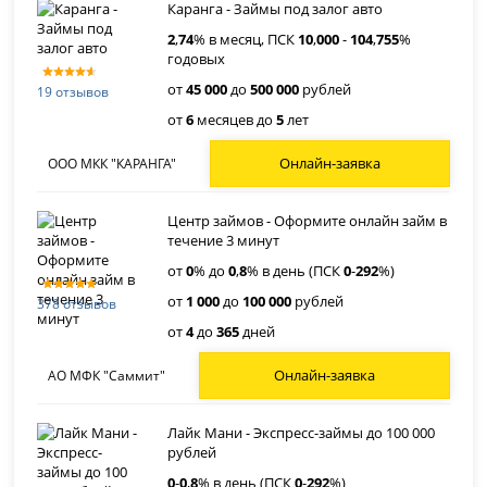
Каранга - Займы под залог авто
2
,
74
% в месяц, ПСК
10
,
000
-
104
,
755
%
годовых
от
45 000
до
500 000
рублей
19 отзывов
от
6
месяцев до
5
лет
Онлайн-заявка
ООО МКК "КАРАНГА"
Центр займов - Оформите онлайн займ в
течение 3 минут
от
0
% до
0
,
8
% в день (ПСК
0
-
292
%)
от
1 000
до
100 000
рублей
378 отзывов
от
4
до
365
дней
Онлайн-заявка
АО МФК "Саммит"
Лайк Мани - Экспресс-займы до 100 000
рублей
0
-
0
,
8
% в день (ПСК
0
-
292
%)