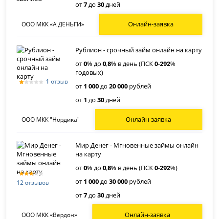
от
7
до
30
дней
Онлайн-заявка
ООО МКК «А ДЕНЬГИ»
Рублион - срочный займ онлайн на карту
от
0
% до
0
,
8
% в день (ПСК
0
-
292
%
годовых)
1 отзыв
от
1 000
до
20 000
рублей
от
1
до
30
дней
Онлайн-заявка
ООО МКК "Нордика"
Мир Денег - Мгновенные займы онлайн
на карту
от
0
% до
0
,
8
% в день (ПСК
0
-
292
%)
от
1 000
до
30 000
рублей
12 отзывов
от
7
до
30
дней
Онлайн-заявка
ООО МКК «Вердон»