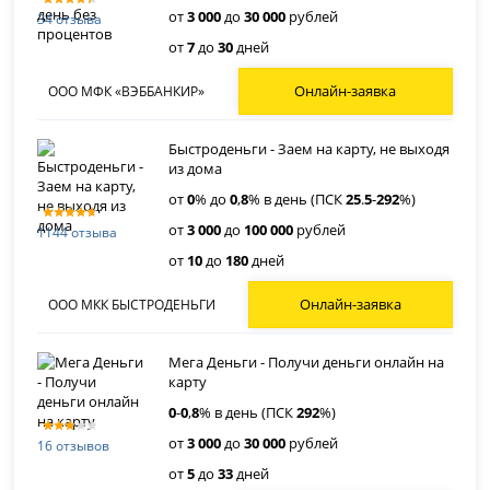
от
3 000
до
30 000
рублей
34 отзыва
от
7
до
30
дней
Онлайн-заявка
ООО МФК «ВЭББАНКИР»
Быстроденьги - Заем на карту, не выходя
из дома
от
0
% до
0
,
8
% в день (ПСК
25
.
5
-
292
%)
от
3 000
до
100 000
рублей
1144 отзыва
от
10
до
180
дней
Онлайн-заявка
ООО МКК БЫСТРОДЕНЬГИ
Мега Деньги - Получи деньги онлайн на
карту
0
-
0
,
8
% в день (ПСК
292
%)
от
3 000
до
30 000
рублей
16 отзывов
от
5
до
33
дней