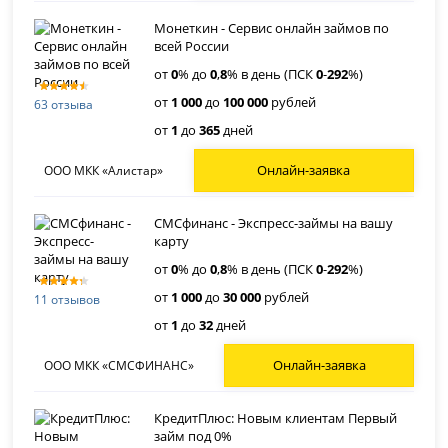
Монеткин - Сервис онлайн займов по
всей России
от
0
% до
0
,
8
% в день (ПСК
0
-
292
%)
от
1 000
до
100 000
рублей
63 отзыва
от
1
до
365
дней
Онлайн-заявка
ООО МКК «Алистар»
СМСфинанс - Экспресс-займы на вашу
карту
от
0
% до
0
,
8
% в день (ПСК
0
-
292
%)
от
1 000
до
30 000
рублей
11 отзывов
от
1
до
32
дней
Онлайн-заявка
ООО МКК «СМСФИНАНС»
КредитПлюс: Новым клиентам Первый
займ под 0%