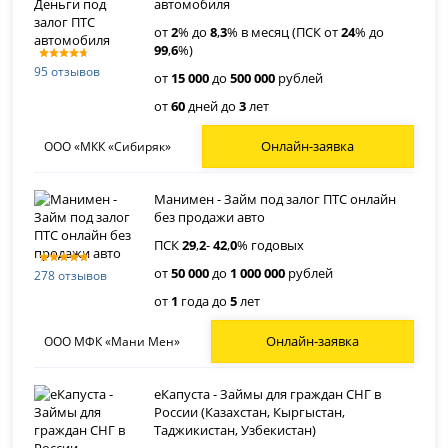
автомобиля
от
2
% до
8
,
3
% в месяц (ПСК от
24
% до
99
,
6
%)
95 отзывов
от
15 000
до
500 000
рублей
от
60
дней до
3
лет
Онлайн-заявка
ООО «МКК «Сибиряк»
Манимен - Займ под залог ПТС онлайн
без продажи авто
ПСК
29
,
2
-
42
,
0
% годовых
от
50 000
до
1 000 000
рублей
278 отзывов
от
1
года до
5
лет
Онлайн-заявка
ООО МФК «Мани Мен»
еКапуста - Займы для граждан СНГ в
России (Казахстан, Кыргыстан,
Таджикистан, Узбекистан)