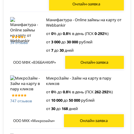
Онлайн-заявка
Манифактура - Online займы на карту от
Webbankir
от
0
% до
0
,
8
% в день (ПСК
0
-
292
%)
от
3 000
до
30 000
рублей
34 отзыва
от
7
до
30
дней
Онлайн-заявка
ООО МФК «ВЭББАНКИР»
МикроЗайм - Займ на карту в пару
кликов
от
0
% до
0
,
8
% в день (ПСК
262
-
292
%)
от
10 000
до
50 000
рублей
747 отзывов
от
30
до
168
дней
Онлайн-заявка
ООО МКК «Микрозайм»