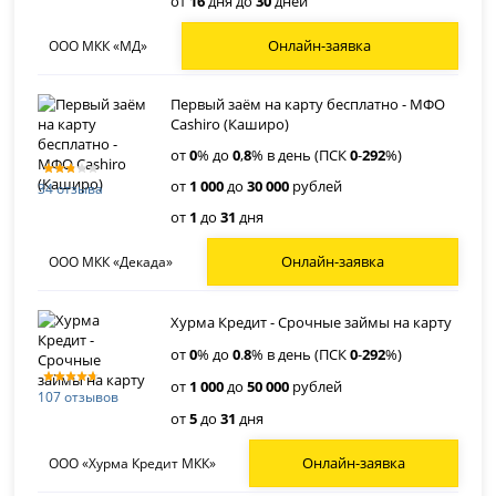
от
16
дня до
30
дней
Онлайн-заявка
ООО МКК «МД»
Первый заём на карту бесплатно - МФО
Cashiro (Каширо)
от
0
% до
0
,
8
% в день (ПСК
0
-
292
%)
от
1 000
до
30 000
рублей
34 отзыва
от
1
до
31
дня
Онлайн-заявка
ООО МКК «Декада»
Хурма Кредит - Срочные займы на карту
от
0
% до
0
.
8
% в день (ПСК
0
-
292
%)
от
1 000
до
50 000
рублей
107 отзывов
от
5
до
31
дня
Онлайн-заявка
ООО «Хурма Кредит МКК»