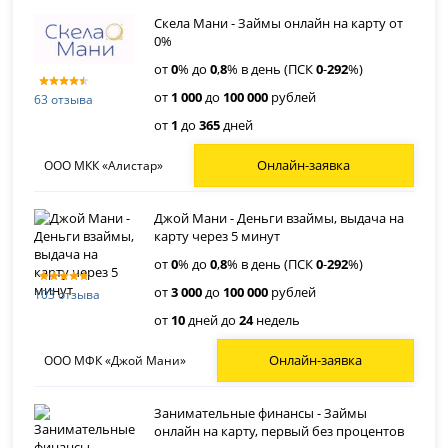
Скела Мани - Займы онлайн на карту от
0%
от
0
% до
0
,
8
% в день (ПСК
0
-
292
%)
от
1 000
до
100 000
рублей
63 отзыва
от
1
до
365
дней
Онлайн-заявка
ООО МКК «Алистар»
Джой Мани - Деньги взаймы, выдача на
карту через 5 минут
от
0
% до
0
,
8
% в день (ПСК
0
-
292
%)
от
3 000
до
100 000
рублей
103 отзыва
от
10
дней до
24
недель
Онлайн-заявка
ООО МФК «Джой Мани»
Занимательные финансы - Займы
онлайн на карту, первый без процентов