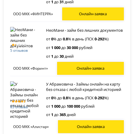
от
1
до
31
дней
Онлайн-заявка
ООО МКК «ФИНТЕРРА»
НеоМани - займ без лишних документов
от
0
% до
0
,
8
% в день (ПСК
0
-
292
%)
от
1 000
до
30 000
рублей
5 отзывов
от
1
до
30
дней
Онлайн-заявка
ООО МКК «Форинт»
У Абрамовича - Займы онлайн на карту
без отказа с любой кредитной историей
от
0
% до
0
,
8
% в день (ПСК
0
-
292
%)
от
1 000
до
100 000
рублей
63 отзыва
от
1
до
365
дней
Онлайн-заявка
ООО МКК «Алистар»