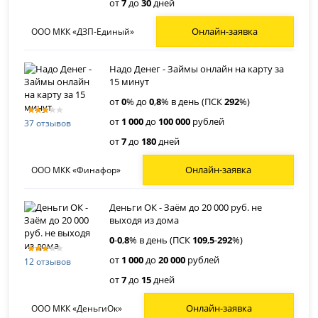
от
7
до
30
дней
Онлайн-заявка
ООО МКК «ДЗП-Единый»
Надо Денег - Займы онлайн на карту за
15 минут
от
0
% до
0
,
8
% в день (ПСК
292
%)
от
1 000
до
100 000
рублей
37 отзывов
от
7
до
180
дней
Онлайн-заявка
ООО МКК «Финафор»
Деньги ОК - Заём до 20 000 руб. не
выходя из дома
0
-
0
,
8
% в день (ПСК
109
,
5
-
292
%)
от
1 000
до
20 000
рублей
12 отзывов
от
7
до
15
дней
Онлайн-заявка
ООО МКК «ДеньгиОк»