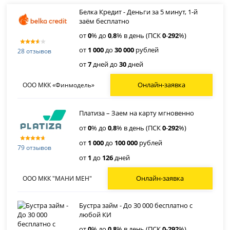
Белка Кредит - Деньги за 5 минут, 1-й
заём бесплатно
от
0
% до
0
,
8
% в день (ПСК
0
-
292
%)
от
1 000
до
30 000
рублей
28 отзывов
от
7
дней до
30
дней
Онлайн-заявка
ООО МКК «Финмодель»
Платиза – Заем на карту мгновенно
от
0
% до
0
,
8
% в день (ПСК
0
-
292
%)
от
1 000
до
100 000
рублей
79 отзывов
от
1
до
126
дней
Онлайн-заявка
ООО МКК "МАНИ МЕН"
Бустра займ - До 30 000 бесплатно с
любой КИ
от
0
% до
0
,
8
% в день (ПСК
0
-
292
%)