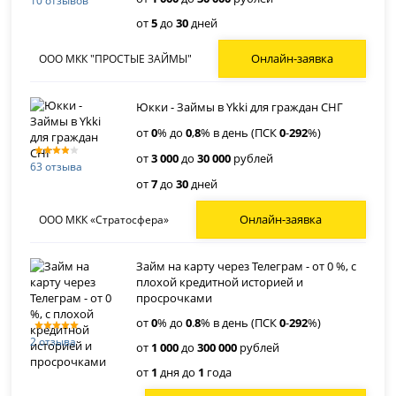
10 отзывов
от
5
до
30
дней
Онлайн-заявка
ООО МКК "ПРОСТЫЕ ЗАЙМЫ"
Юкки - Займы в Ykki для граждан СНГ
от
0
% до
0
,
8
% в день (ПСК
0
-
292
%)
от
3 000
до
30 000
рублей
63 отзыва
от
7
до
30
дней
Онлайн-заявка
ООО МКК «Стратосфера»
Займ на карту через Телеграм - от 0 %, с
плохой кредитной историей и
просрочками
от
0
% до
0
.
8
% в день (ПСК
0
-
292
%)
2 отзыва
от
1 000
до
300 000
рублей
от
1
дня до
1
года