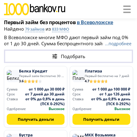
Первый займ без процентов
в Всеволожске
Найдено
из
79 займов
833 МФО
В Всеволожске многие МФО дают первый займ под 0%
от 1 до 30 дней. Сумма беспроцентного займа от 100 до
...подробнее
30 000 рублей. После льготного периода ставки
составляют до 0.8% в день (ПСК до 292%). Оформите
Подобрать
микрозайм без переплат при первом обращении.
Белка Кредит
Платиза
Первый заём бесплатно 30 дней
Первый бесплатно на 7 дней
3.6
4.7
от 1 000 до 30 000 ₽
от 1 000 до 100 000 ₽
Сумма
Сумма
от 7 дней до 30 дней
от 1 до 126 дней
Срок
Срок
от 0% до 0,8% в день
от 0% до 0,8% в день
Ставка
Ставка
(ПСК 0-292%)
(ПСК 0-292%)
Высокое
Высокое
Одобрение
Одобрение
Получить деньги
Получить деньги
Бустра
МКК Возьмика