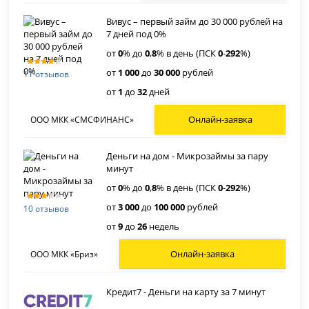
Вивус – первый займ до 30 000 рублей на
7 дней под 0%
от
0
% до
0
,
8
% в день (ПСК
0
-
292
%)
от
1 000
до
30 000
рублей
11 отзывов
от
1
до
32
дней
Онлайн-заявка
ООО МКК «СМСФИНАНС»
Деньги на дом - Микрозаймы за пару
минут
от
0
% до
0
,
8
% в день (ПСК
0
-
292
%)
от
3 000
до
100 000
рублей
10 отзывов
от
9
до
26
недель
Онлайн-заявка
ООО МКК «Бриз»
Кредит7 - Деньги на карту за 7 минут