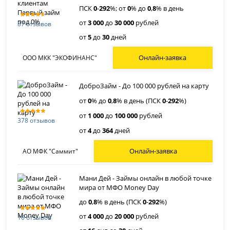
ПСК
0
-
292
%; от
0
% до
0
,
8
% в день
от
3 000
до
30 000
рублей
87 отзывов
от
5
до
30
дней
Онлайн-заявка
ООО МКК "ЭКОФИНАНС"
ДоброЗайм - До 100 000 рублей на карту
от
0
% до
0
,
8
% в день (ПСК
0
-
292
%)
от
1 000
до
100 000
рублей
378 отзывов
от
4
до
364
дней
Онлайн-заявка
АО МФК "Саммит"
Мани Дей - Займы онлайн в любой точке
мира от МФО Money Day
до
0
,
8
% в день (ПСК
0
-
292
%)
от
4 000
до
20 000
рублей
16 отзывов