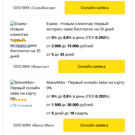
Онлайн-заявка
ООО МКК «СольМинор»
Езаем - Новым клиентам первый
экспресс-заем бесплатно на 35 дней
от
0
% до
0
,
8
% в день (ПСК
0
-
292
%)
от
2 000
до
15 000
рублей
75 отзывов
от
5
до
35
дней
Онлайн-заявка
ООО МКК «Веритас»
МаниМен - Первый онлайн заём на карту
0%
от
0
% до
0
,
8
% в день (ПСК
0
-
292
%)
от
1 500
до
30 000
рублей
278 отзывов
от
5
дней до
18
недель
Онлайн-заявка
ООО МФК «Мани Мен»