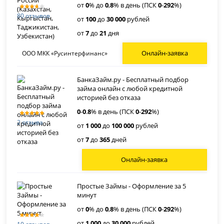
от
0
% до
0
,
8
% в день (ПСК
0
-
292
%)
80 отзывов
от
100
до
30 000
рублей
от
7
до
21
дня
Онлайн-заявка
ООО МКК «Русинтерфинанс»
БанкаЗайм.ру - Бесплатный подбор
займа онлайн с любой кредитной
историей без отказа
0
-
0
.
8
% в день (ПСК
0
-
292
%)
2 отзыва
от
1 000
до
100 000
рублей
от
7
до
365
дней
Онлайн-заявка
Простые Займы - Оформление за 5
минут
от
0
% до
0
,
8
% в день (ПСК
0
-
292
%)
от
1 000
до
30 000
рублей