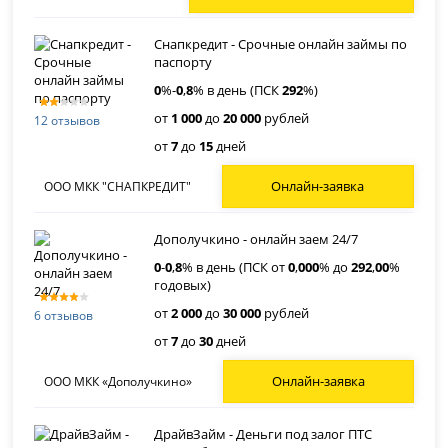
Снапкредит - Срочные онлайн займы по
паспорту
0
%-
0
,
8
% в день (ПСК
292
%)
от
1 000
до
20 000
рублей
12 отзывов
от
7
до
15
дней
Онлайн-заявка
ООО МКК "СНАПКРЕДИТ"
Дополучкино - онлайн заем 24/7
0
-
0
,
8
% в день (ПСК от
0
,
000
% до
292
,
00
%
годовых)
от
2 000
до
30 000
рублей
6 отзывов
от
7
до
30
дней
Онлайн-заявка
ООО МКК «Дополучкино»
ДрайвЗайм - Деньги под залог ПТС