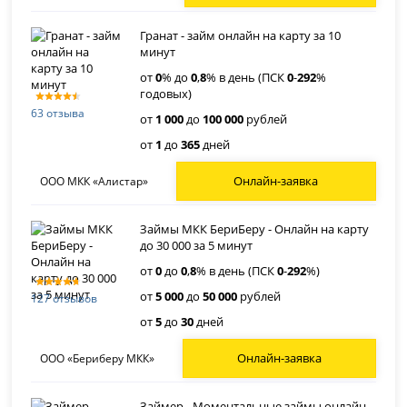
Гранат - займ онлайн на карту за 10
минут
от
0
% до
0
,
8
% в день (ПСК
0
-
292
%
годовых)
63 отзыва
от
1 000
до
100 000
рублей
от
1
до
365
дней
Онлайн-заявка
ООО МКК «Алистар»
Займы МКК БериБеру - Онлайн на карту
до 30 000 за 5 минут
от
0
до
0
,
8
% в день (ПСК
0
-
292
%)
от
5 000
до
50 000
рублей
127 отзывов
от
5
до
30
дней
Онлайн-заявка
ООО «Бериберу МКК»
Займер - Моментальные займы онлайн