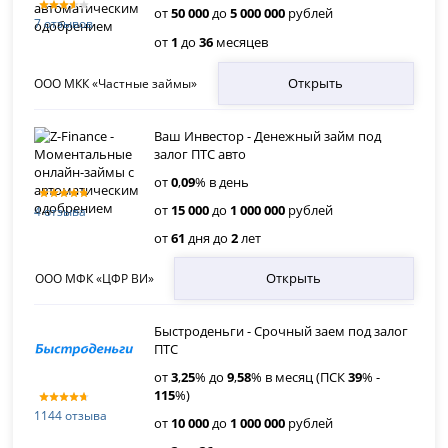
от
50 000
до
5 000 000
рублей
7 отзывов
от
1
до
36
месяцев
Открыть
ООО МКК «Частные займы»
Ваш Инвестор - Денежный займ под
залог ПТС авто
от
0
,
09
% в день
от
15 000
до
1 000 000
рублей
4 отзыва
от
61
дня до
2
лет
Открыть
ООО МФК «ЦФР ВИ»
Быстроденьги - Срочный заем под залог
ПТС
от
3
,
25
% до
9
,
58
% в месяц (ПСК
39
% -
115
%)
1144 отзыва
от
10 000
до
1 000 000
рублей