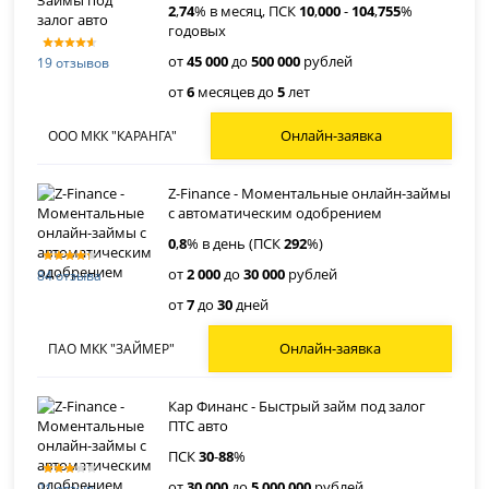
2
,
74
% в месяц, ПСК
10
,
000
-
104
,
755
%
годовых
от
45 000
до
500 000
рублей
19 отзывов
от
6
месяцев до
5
лет
Онлайн-заявка
ООО МКК "КАРАНГА"
Z-Finance - Моментальные онлайн-займы
с автоматическим одобрением
0
,
8
% в день (ПСК
292
%)
от
2 000
до
30 000
рублей
84 отзыва
от
7
до
30
дней
Онлайн-заявка
ПАО МКК "ЗАЙМЕР"
Кар Финанс - Быстрый займ под залог
ПТС авто
ПСК
30
-
88
%
от
30 000
до
5 000 000
рублей
21 отзыв