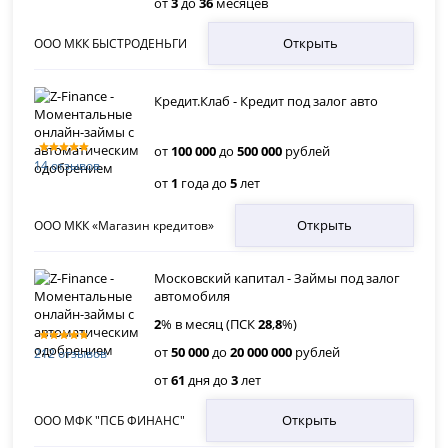
от
3
до
36
месяцев
Открыть
ООО МКК БЫСТРОДЕНЬГИ
Кредит.Клаб - Кредит под залог авто
от
100 000
до
500 000
рублей
14 отзывов
от
1
года до
5
лет
Открыть
ООО МКК «Магазин кредитов»
Московский капитал - Займы под залог
автомобиля
2
% в месяц (ПСК
28
,
8
%)
от
50 000
до
20 000 000
рублей
212 отзывов
от
61
дня до
3
лет
Открыть
ООО МФК "ПСБ ФИНАНС"