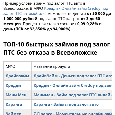
Пример условий займ под залог ПТС авто в
Всеволожске: В МФО
Кредди - Онлайн займ Creddy под
залог ПТС автомобиля
. можно взять деньги
от 50 000 до
1 000 000 рублей
под залог ПТС на срок
от 3 до 60
месяцев
. Процентная ставка составит
0,09-0,28% в
день (ПСК от 32,850% до 94,900%)
.
ТОП-10 быстрых займов под залог
ПТС без отказа в Всеволожске
МФО
Название продукта
Драйвзайм
ДрайвЗайм - Деньги под залог ПТС ав
Кредди
Кредди - Онлайн займ Creddy под зало
Мани Мен
Манимен - Займ под залог ПТС онлайн 
Каранга
Каранга - Займы под залог авто
Займер
Z-Finance - Моментальные онлайн-зай