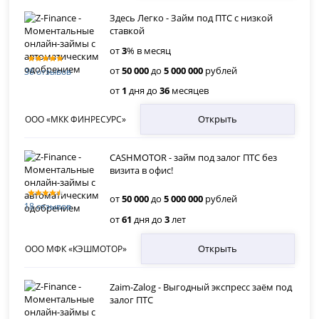
Здесь Легко - Займ под ПТС с низкой
ставкой
от
3
% в месяц
от
50 000
до
5 000 000
рублей
36 отзывов
от
1
дня до
36
месяцев
Открыть
ООО «МКК ФИНРЕСУРС»
CASHMOTOR - займ под залог ПТС без
визита в офис!
от
50 000
до
5 000 000
рублей
18 отзывов
от
61
дня до
3
лет
Открыть
ООО МФК «КЭШМОТОР»
Zaim-Zalog - Выгодный экспресс заём под
залог ПТС