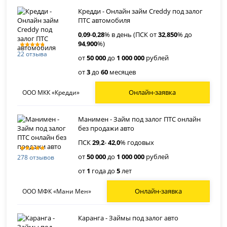
Кредди - Онлайн займ Creddy под залог
ПТС автомобиля
0
,
09
-
0
,
28
% в день (ПСК от
32
,
850
% до
94
,
900
%)
22 отзыва
от
50 000
до
1 000 000
рублей
от
3
до
60
месяцев
Онлайн-заявка
ООО МКК «Кредди»
Манимен - Займ под залог ПТС онлайн
без продажи авто
ПСК
29
,
2
-
42
,
0
% годовых
от
50 000
до
1 000 000
рублей
278 отзывов
от
1
года до
5
лет
Онлайн-заявка
ООО МФК «Мани Мен»
Каранга - Займы под залог авто