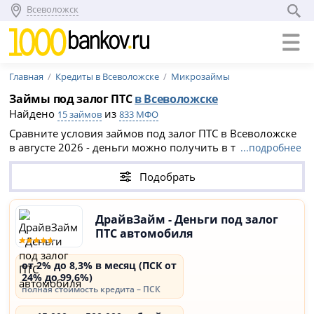
Всеволожск
Главная
Кредиты в Всеволожске
Микрозаймы
Займы под залог ПТС
в Всеволожске
Найдено
из
15 займов
833 МФО
Сравните условия займов под залог ПТС в Всеволожске
в августе 2026 - деньги можно получить в течение 1
...подробнее
дня, при этом автомобиль останется у вас. Условия
займов под ПТС в МФО Всеволожска: сумма кредита до
Подобрать
1 000 000 ₽, срок от 7 дней до 60 месяцев.
ДрайвЗайм - Деньги под залог
ПТС автомобиля
от 2% до 8,3% в месяц (ПСК от
24% до 99,6%)
полная стоимость кредита – ПСК