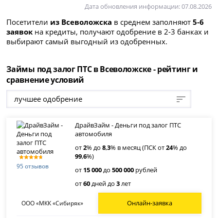
Дата обновления информации: 07.08.2026
Посетители
из Всеволожска
в среднем заполняют
5-6
заявок
на кредиты, получают одобрение в 2-3 банках и
выбирают самый выгодный из одобренных.
Займы под залог ПТС в Всеволожске - рейтинг и
сравнение условий
лучшее одобрение
ДрайвЗайм - Деньги под залог ПТС
автомобиля
от
2
% до
8
,
3
% в месяц (ПСК от
24
% до
99
,
6
%)
95 отзывов
от
15 000
до
500 000
рублей
от
60
дней до
3
лет
Онлайн-заявка
ООО «МКК «Сибиряк»