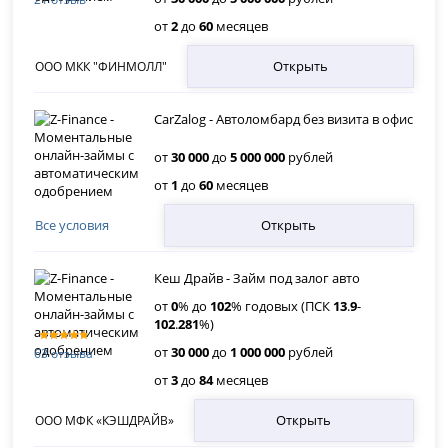
от
2
до
60
месяцев
Открыть
ООО МКК "ФИНМОЛЛ"
CarZalog - Автоломбард без визита в офис
от
30 000
до
5 000 000
рублей
от
1
до
60
месяцев
Открыть
Все условия
Кеш Драйв - Займ под залог авто
от
0
% до
102
% годовых (ПСК
13
.
9
-
102
.
281
%)
от
30 000
до
1 000 000
рублей
63 отзыва
от
3
до
84
месяцев
Открыть
ООО МФК «КЭШДРАЙВ»