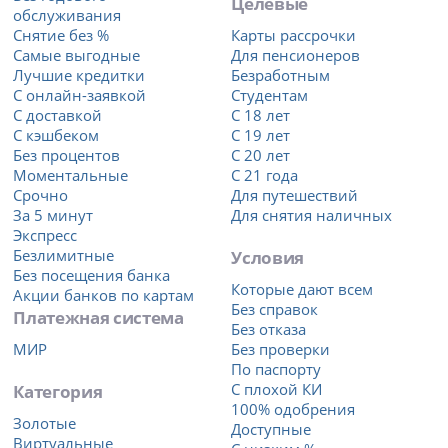
Целевые
обслуживания
Снятие без %
Карты рассрочки
Самые выгодные
Для пенсионеров
Лучшие кредитки
Безработным
С онлайн-заявкой
Студентам
С доставкой
С 18 лет
С кэшбеком
С 19 лет
Без процентов
С 20 лет
Моментальные
С 21 года
Срочно
Для путешествий
За 5 минут
Для снятия наличных
Экспресс
Безлимитные
Условия
Без посещения банка
Которые дают всем
Акции банков по картам
Без справок
Платежная система
Без отказа
МИР
Без проверки
По паспорту
Категория
С плохой КИ
100% одобрения
Золотые
Доступные
Виртуальные