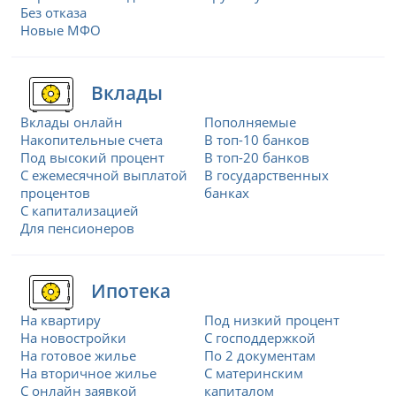
Без отказа
Новые МФО
Вклады
Вклады онлайн
Пополняемые
Накопительные счета
В топ-10 банков
Под высокий процент
В топ-20 банков
С ежемесячной выплатой
В государственных
процентов
банках
С капитализацией
Для пенсионеров
Ипотека
На квартиру
Под низкий процент
На новостройки
С господдержкой
На готовое жилье
По 2 документам
На вторичное жилье
С материнским
С онлайн заявкой
капиталом