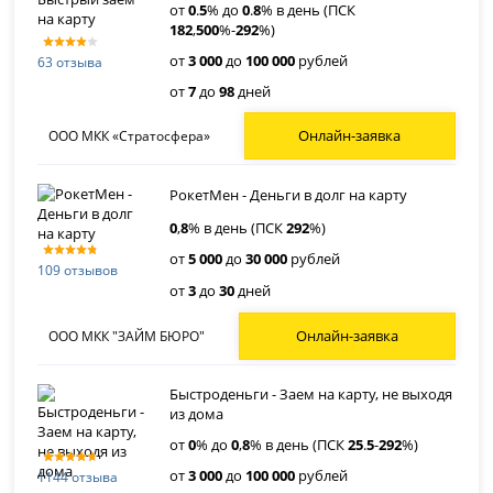
от
0
.
5
% до
0
.
8
% в день (ПСК
182
,
500
%-
292
%)
от
3 000
до
100 000
рублей
63 отзыва
от
7
до
98
дней
Онлайн-заявка
ООО МКК «Стратосфера»
РокетМен - Деньги в долг на карту
0
,
8
% в день (ПСК
292
%)
от
5 000
до
30 000
рублей
109 отзывов
от
3
до
30
дней
Онлайн-заявка
ООО МКК "ЗАЙМ БЮРО"
Быстроденьги - Заем на карту, не выходя
из дома
от
0
% до
0
,
8
% в день (ПСК
25
.
5
-
292
%)
от
3 000
до
100 000
рублей
1144 отзыва