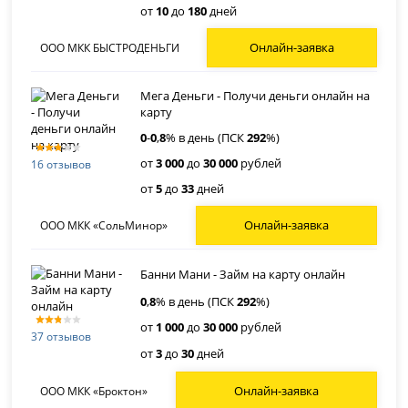
от
10
до
180
дней
Онлайн-заявка
ООО МКК БЫСТРОДЕНЬГИ
Мега Деньги - Получи деньги онлайн на
карту
0
-
0
,
8
% в день (ПСК
292
%)
от
3 000
до
30 000
рублей
16 отзывов
от
5
до
33
дней
Онлайн-заявка
ООО МКК «СольМинор»
Банни Мани - Займ на карту онлайн
0
,
8
% в день (ПСК
292
%)
от
1 000
до
30 000
рублей
37 отзывов
от
3
до
30
дней
Онлайн-заявка
ООО МКК «Броктон»