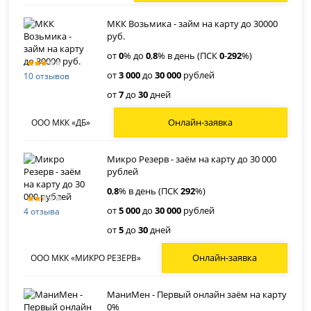
МКК Возьмика - займ на карту до 30000
руб.
от
0
% до
0
,
8
% в день (ПСК
0
-
292
%)
от
3 000
до
30 000
рублей
10 отзывов
от
7
до
30
дней
Онлайн-заявка
ООО МКК «ДБ»
Микро Резерв - заём на карту до 30 000
рублей
0
,
8
% в день (ПСК
292
%)
от
5 000
до
30 000
рублей
4 отзыва
от
5
до
30
дней
Онлайн-заявка
ООО МКК «МИКРО РЕЗЕРВ»
МаниМен - Первый онлайн заём на карту
0%