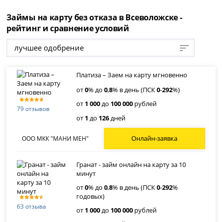
Займы на карту без отказа в Всеволожске -
рейтинг и сравнение условий
лучшее одобрение
Платиза – Заем на карту мгновенно
от
0
% до
0
,
8
% в день (ПСК
0
-
292
%)
от
1 000
до
100 000
рублей
79 отзывов
от
1
до
126
дней
Онлайн-заявка
ООО МКК "МАНИ МЕН"
Гранат - займ онлайн на карту за 10
минут
от
0
% до
0
,
8
% в день (ПСК
0
-
292
%
годовых)
63 отзыва
от
1 000
до
100 000
рублей