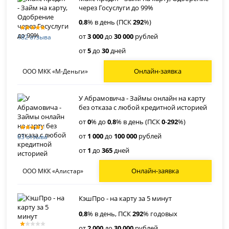
через Госуслуги до 99%
0
,
8
% в день (ПСК
292
%)
от
3 000
до
30 000
рублей
182 отзыва
от
5
до
30
дней
Онлайн-заявка
ООО МКК «М-Деньги»
У Абрамовича - Займы онлайн на карту
без отказа с любой кредитной историей
от
0
% до
0
,
8
% в день (ПСК
0
-
292
%)
от
1 000
до
100 000
рублей
63 отзыва
от
1
до
365
дней
Онлайн-заявка
ООО МКК «Алистар»
КэшПро - на карту за 5 минут
0
,
8
% в день, ПСК
292
% годовых
от
2 000
до
30 000
рублей