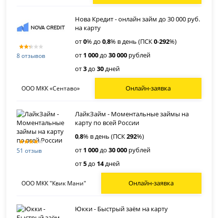
Нова Кредит - онлайн займ до 30 000 руб.
на карту
от
0
% до
0
,
8
% в день (ПСК
0
-
292
%)
от
1 000
до
30 000
рублей
8 отзывов
от
3
до
30
дней
Онлайн-заявка
ООО МКК «Сентаво»
ЛайкЗайм - Моментальные займы на
карту по всей России
0
,
8
% в день (ПСК
292
%)
от
1 000
до
30 000
рублей
51 отзыв
от
5
до
14
дней
Онлайн-заявка
ООО МКК "Квик Мани"
Юкки - Быстрый заём на карту