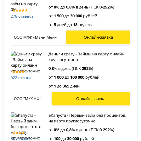
от
0
% до
0
,
8
% в день (ПСК
0
-
292
%)
от
1 500
до
30 000
рублей
278 отзывов
от
5
дней до
18
недель
Онлайн-заявка
ООО МФК «Мани Мен»
Деньги сразу - Займы на карту онлайн
круглосуточно
0
,
8
% в день (ПСК
292
%)
от
1 000
до
100 000
рублей
522 отзыва
от
1
до
365
дней
Онлайн-заявка
ООО "МКК НФ"
еКапуста - Первый займ без процентов,
на карту круглосуточно
от
0
% до
0
,
8
% в день (ПСК
0
-
292
%)
от
100
до
30 000
рублей
80 отзывов