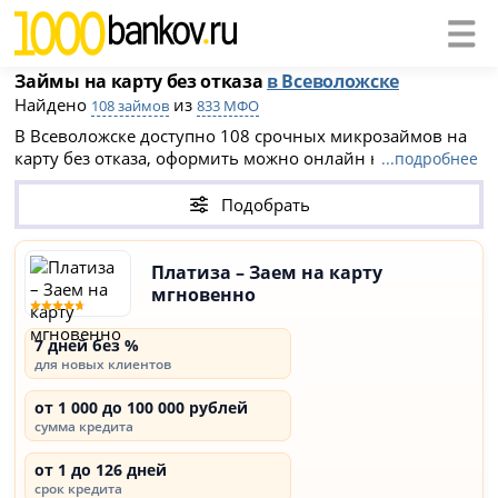
Займы на карту без отказа
в Всеволожске
Найдено
из
108 займов
833 МФО
В Всеволожске доступно 108 срочных микрозаймов на
карту без отказа, оформить можно онлайн на сайте
...подробнее
МФО. Суммы займов - от 100 до 1 000 000 рублей, сроки
от 1 дней до 84 месяцев, ставки - от 0% для новых
Подобрать
клиентов до 0.8% в день (ПСК до 292%).
Платиза – Заем на карту
мгновенно
7 дней без %
для новых клиентов
от 1 000 до 100 000 рублей
сумма кредита
от 1 до 126 дней
срок кредита