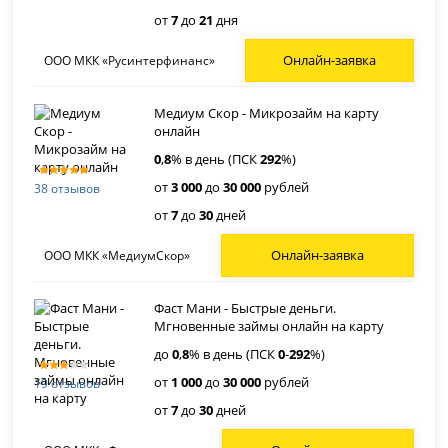
от
7
до
21
дня
Онлайн-заявка
ООО МКК «Русинтерфинанс»
Медиум Скор - Микрозайм на карту
онлайн
0
,
8
% в день (ПСК
292
%)
от
3 000
до
30 000
рублей
38 отзывов
от
7
до
30
дней
Онлайн-заявка
ООО МКК «МедиумСкор»
Фаст Мани - Быстрые деньги.
Мгновенные займы онлайн на карту
до
0
,
8
% в день (ПСК
0
-
292
%)
от
1 000
до
30 000
рублей
19 отзывов
от
7
до
30
дней