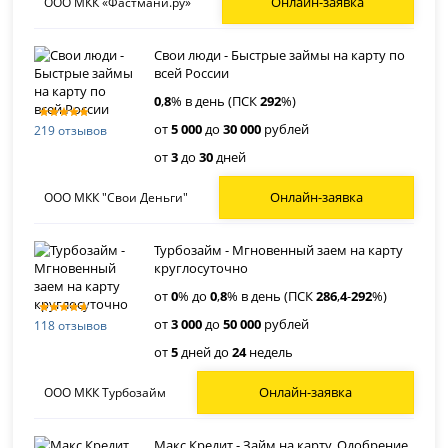
Онлайн-заявка
ООО МКК «Фастмани.ру»
Свои люди - Быстрые займы на карту по
всей России
0
,
8
% в день (ПСК
292
%)
от
5 000
до
30 000
рублей
219 отзывов
от
3
до
30
дней
Онлайн-заявка
ООО МКК "Свои Деньги"
Турбозайм - Мгновенный заем на карту
круглосуточно
от
0
% до
0
,
8
% в день (ПСК
286
,
4
-
292
%)
от
3 000
до
50 000
рублей
118 отзывов
от
5
дней до
24
недель
Онлайн-заявка
ООО МКК Турбозайм
Макс Кредит - Займ на карту, Одобрение