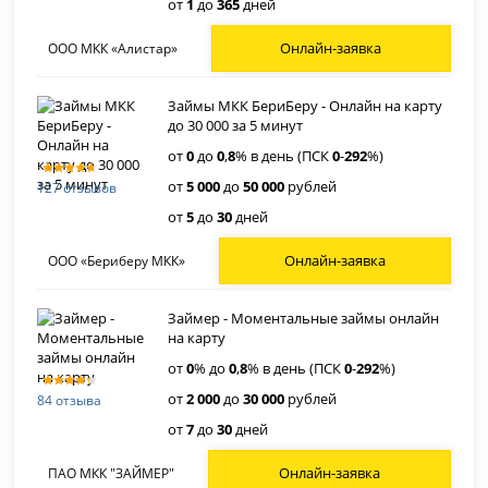
от
1
до
365
дней
Онлайн-заявка
ООО МКК «Алистар»
Займы МКК БериБеру - Онлайн на карту
до 30 000 за 5 минут
от
0
до
0
,
8
% в день (ПСК
0
-
292
%)
от
5 000
до
50 000
рублей
127 отзывов
от
5
до
30
дней
Онлайн-заявка
ООО «Бериберу МКК»
Займер - Моментальные займы онлайн
на карту
от
0
% до
0
,
8
% в день (ПСК
0
-
292
%)
от
2 000
до
30 000
рублей
84 отзыва
от
7
до
30
дней
Онлайн-заявка
ПАО МКК "ЗАЙМЕР"