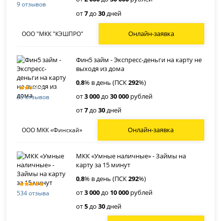
9 отзывов
от
7
до
30
дней
Онлайн-заявка
ООО "МКК "КЭШПРО"
Фин5 займ - Экспресс-деньги на карту не
выходя из дома
0
,
8
% в день (ПСК
292
%)
от
3 000
до
30 000
рублей
65 отзывов
от
7
до
30
дней
Онлайн-заявка
ООО МКК «Финскай»
МКК «Умные наличные» - Займы на
карту за 15 минут
0
,
8
% в день (ПСК
292
%)
от
3 000
до
10 000
рублей
534 отзыва
от
5
до
30
дней